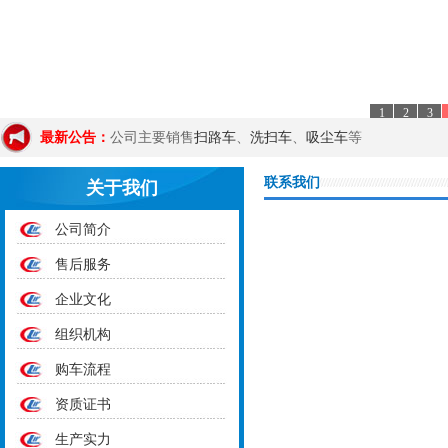
1
2
3
最新公告：
公司主要销售
扫路车
、
洗扫车
、
吸尘车
等
联系我们
关于我们
公司简介
售后服务
企业文化
组织机构
购车流程
资质证书
生产实力