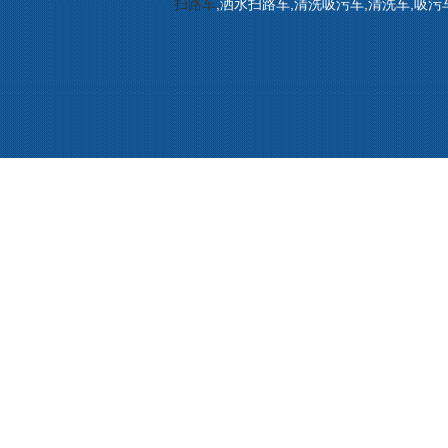
扫路车
,洒水扫路车,清洗吸污车,清洗车,吸