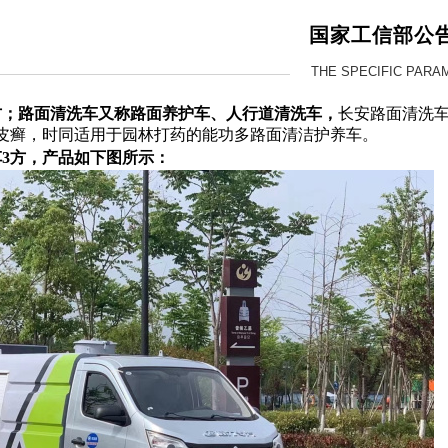
国家工信部公
THE SPECIFIC PARA
方
；路面清洗车又称路面养护车、人行道清洗车，
长安路面清洗
皮癣，
时同
适用于园林打药的
能功多
路面清洁
护养
车
。
3方
，产品如下图所示：