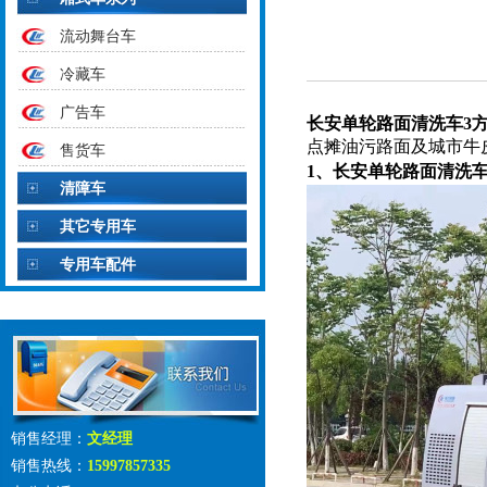
流动舞台车
冷藏车
广告车
长安单轮路面清洗车3
点摊
油污路面及城市牛
售货车
1、
长安单轮路面清洗车
清障车
其它专用车
专用车配件
销售经理：
文经理
销售热线：
15997857335