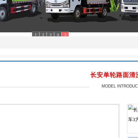
1
2
3
4
5
长安单轮路面清
MODEL INTRODUC