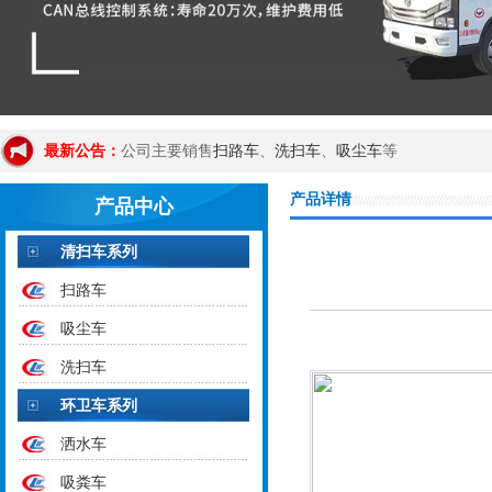
扫路车
洗扫车
吸尘车
最新公告：
公司主要销售
、
、
等
产品详情
产品中心
清扫车系列
扫路车
吸尘车
洗扫车
环卫车系列
洒水车
吸粪车