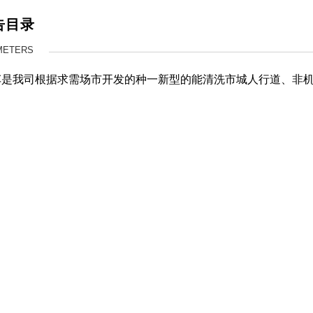
告目录
METERS
车是我司根据
求需场市
开发的
种一
新型的能清洗
市城
人行道、非