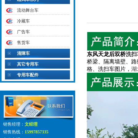
流动舞台车
冷藏车
广告车
售货车
清障车
东风天龙后双桥
洗扫
桥梁、隔离墙壁、路
其它专用车
格、洗扫车图片，
湖
专用车配件
销售经理：
文经理
销售热线：
15997857335