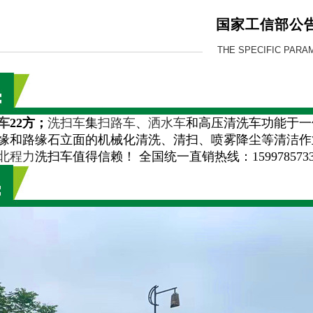
国家工信部公
THE SPECIFIC PARA
车
22方
；
洗扫车
集
扫路车
、
洒水车
和高压清洗车功能于一
缘和路缘石立面的机械化清洗、清扫、喷雾降尘等清洁作
北程力
洗扫车值得信赖！ 全国统一直销热线：15997857