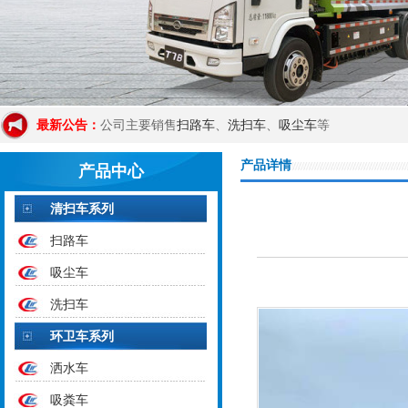
扫路车
洗扫车
吸尘车
最新公告：
公司主要销售
、
、
等
产品详情
产品中心
清扫车系列
扫路车
吸尘车
洗扫车
环卫车系列
洒水车
吸粪车