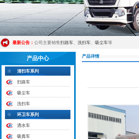
扫路车
洗扫车
吸尘车
最新公告：
公司主要销售
、
、
等
产品详情
产品中心
清扫车系列
扫路车
吸尘车
洗扫车
环卫车系列
洒水车
吸粪车