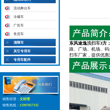
流动舞台车
冷藏车
广告车
售货车
清障车
东风途逸
洗扫车
3方
路、广场、机场、码
其它专用车
扫车厂家，提供优惠
专用车配件
销售经理：
文经理
销售热线：
15997857335